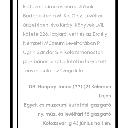
keltezett címeres nemesítések
Budapesten a M. Kir. Orsz. Levéltár
őrizetében lévő Királyi Könyvek LVII.
kötete 226. lapjáról vett és az Erdélyi
Nemzeti Múzeum Levéltárában P.
Ugrin Sándor S.P. Kolozsmonostori
plé- bános úr által letétbe helyezett
fénymásolat szövege ír le.
DR. Honpay János (??) (2) Kelemen
Lajos
Egyet. és múzeumi kutatási igazgató
ny. múz. és levéltári főigazgató
Kolozsvár ig 43 június hó 1 én.