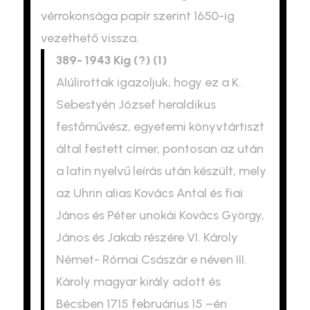
vérrokonsága papír szerint 1650-ig
vezethető vissza.
389- 1943 Kig (?) (1)
Alúlirottak igazoljuk, hogy ez a K.
Sebestyén József heraldikus
festőművész, egyetemi könyvtártiszt
által festett címer, pontosan az után
a latin nyelvű leírás után készült, mely
az Uhrin alias Kovács Antal és fiai
János és Péter unokái Kovács György,
János és Jakab részére VI. Károly
Német- Római Császár e néven III.
Károly magyar király adott és
Bécsben 1715 februárius 15 –én