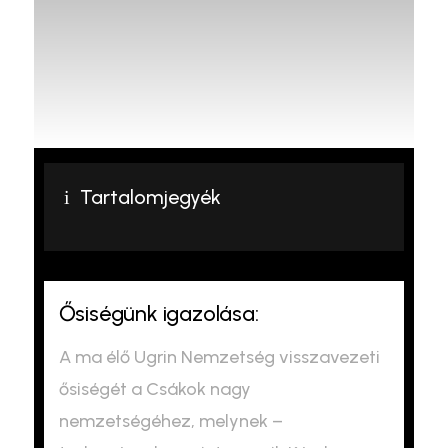
Tartalomjegyék
i
Ősiségünk igazolása:
A ma élő Ugrin Nemzetség visszavezeti
ősiségét a Csákok nagy
nemzetségéhez, melynek –