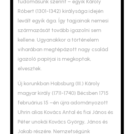
tudomásunk szerint – egyik Károly
Róbert (1301-1342) királysága idején
levált egyik ága. Így tagjainak nemesi
származását tovább igazolni sem
kellene. Ugyanakkor a történelem
viharában megtépázott nagy család
igazoló papírjai is megkoptak,
elvesztek.
Új korunkban Habsburg (III.) Károly
magyar király (1711-1740) Bécsben 1715
februárius 15 –én újra adományozott
Uhrin alias Kovács Antal és fiai János és
Péter unokái Kovács György, János és
Jakab részére. Nemzetségünk